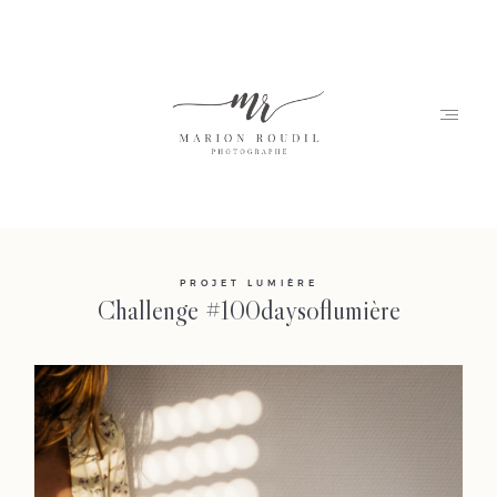
Accueil
PROJET LUMIÈRE
Challenge #100daysoflumière
Marion
Portfolio
Journal
Contact