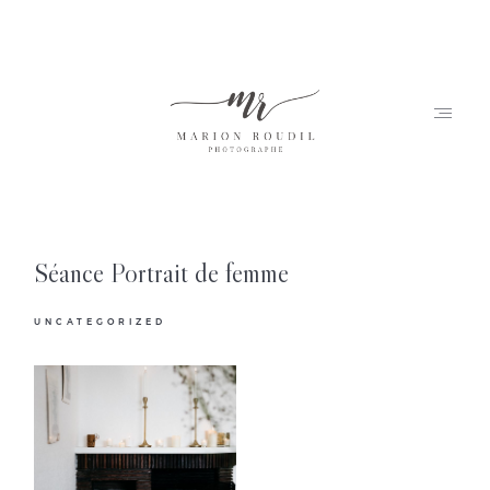
Séance Portrait de femme
Accueil
Marion
UNCATEGORIZED
Portfolio
Journal
Contact