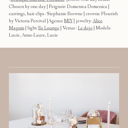
Chosen by one day | Peignoir: Domenica Domenica |
earrings, hair clips : Stephanie Browne | crowns: Flourish
by Victoria Percival |Agence
MIY
| jewelry:
Alice
Magnin
| light:
Be Lounge
| Venue :
Le dojo
| Models:
Accueil
Lucie, Anne-Laure, Lucie
Marion
RELATED PROJECTS
Portfolio
Journal
Contact
Workshop