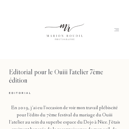
Editorial pour le Ouiii l’atelier 7ème
Accueil
édition
Marion
EDITORIAL
Portfolio
En 2019, j’ai eu l’occasion de voir mon travail plébiscité
Journal
pour l’édito du 7ème festival du mariage du Ouiii
l’atelier au sein du superbe espace du Dojo à Nice. J’étais
Contact