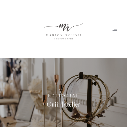
Accueil
Marion
EDITORIAL
Portfolio
Ouiii l’atelier
Journal
Contact